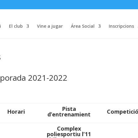
i
El club
Vine a jugar
Área Social
Inscripcions
s
porada 2021-2022
Pista
Horari
Competici
d’entrenamient
Complex
poliesportiu l’11