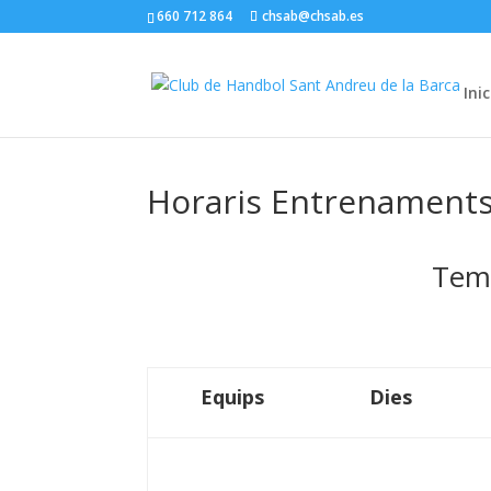
660 712 864
chsab@chsab.es
Inic
Horaris Entrenament
Tem
Equips
Dies