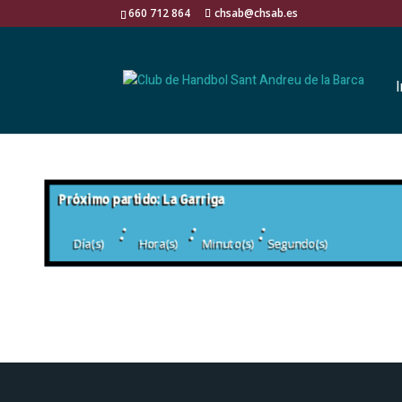
660 712 864
chsab@chsab.es
I
Próximo partido: La Garriga
:
:
:
Día(s)
Hora(s)
Minuto(s)
Segundo(s)